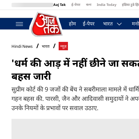
Aaj Tak
ई-पेपर
বাংলা
India Today
इंडिया टुडे हिं
MumbaiTak
BT Bazaar
Cosmopolitan
Harper's Bazaar
Northea
होम
ई-पेपर
भारत
मनो
Hindi News
भारत
न्यूज़
'धर्म की आड़ में नहीं छीने जा सक
बहस जारी
सुप्रीम कोर्ट की 9 जजों की बेंच ने सबरीमाला मामले में ध
गहन बहस की. पारसी, जैन और आदिवासी समुदायों ने अपना
उनके नियमों के प्रभावों पर सवाल उठाए.