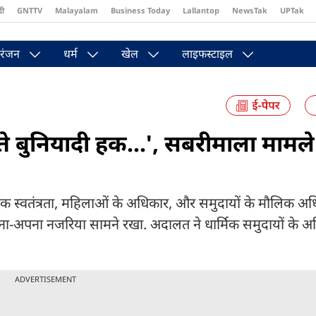
दी
GNTTV
Malayalam
Business Today
Lallantop
NewsTak
UPTak
st
Brides Today
Reader’s Digest
Astro Tak
Pakwan Gali
रंजन
धर्म
खेल
लाइफस्टाइल
ते बुनियादी हक...', सबरीमाला मामले 
ार्मिक स्वतंत्रता, महिलाओं के अधिकार, और समुदायों के मौलिक अध
-अपना नजरिया सामने रखा. अदालत ने धार्मिक समुदायों के अ
ADVERTISEMENT