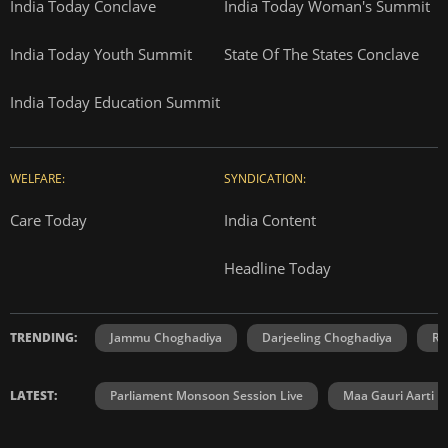
India Today Conclave
India Today Woman's Summit
India Today Youth Summit
State Of The States Conclave
India Today Education Summit
WELFARE:
SYNDICATION:
Care Today
India Content
Headline Today
TRENDING:
Jammu Choghadiya
Darjeeling Choghadiya
Ra
LATEST:
Parliament Monsoon Session Live
Maa Gauri Aarti