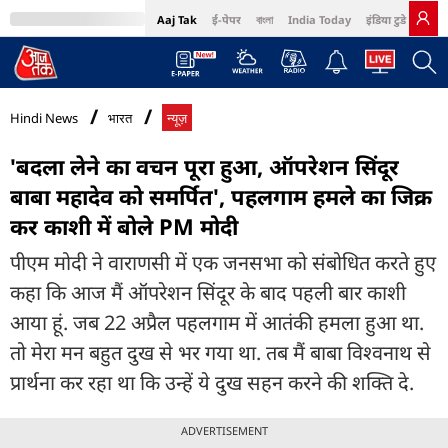
Aaj Tak
ई-पेपर
বাংলা
India Today
इंडिया टुडे हिंदी
MumbaiTak
BT Bazaar
Cosmopolitan
Harper's Bazaar
Northeast
Bri
Hindi News
भारत
न्यूज़
'बदला लेने का वचन पूरा हुआ, ऑपरेशन सिंदूर
बाबा महादेव को समर्पित', पहलगाम हमले का जिक्र
कर काशी में बोले PM मोदी
पीएम मोदी ने वाराणसी में एक जनसभा को संबोधित करते हुए
कहा कि आज मैं ऑपरेशन सिंदूर के बाद पहली बार काशी
आया हूं. जब 22 अप्रैल पहलगाम में आतंकी हमला हुआ था.
तो मेरा मन बहुत दुख से भर गया था. तब मैं बाबा विश्वनाथ से
प्रार्थना कर रहा था कि उन्हें ये दुख सहन करने की शक्ति दे.
ADVERTISEMENT