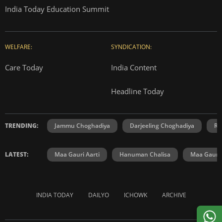
India Today Education Summit
WELFARE:
SYNDICATION:
Care Today
India Content
Headline Today
TRENDING:
Jammu Choghadiya
Darjeeling Choghadiya
Ra
LATEST:
Maa Gauri Aarti
Hanuman Chalisa
Maa Gauri 
INDIA TODAY
DAILYO
ICHOWK
ARCHIVE