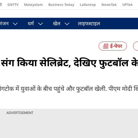
दी
GNTTV
Malayalam
Business Today
Lallantop
NewsTak
UPTak
st
Brides Today
Reader’s Digest
Astro Tak
Pakwan Gali
रंजन
धर्म
खेल
लाइफस्टाइल
संग किया सेलिब्रेट, देखिए फुटबॉल क
दिन गंगटोक में युवाओं के बीच पहुंचे और फुटबॉल खेली. पीएम मोदी ख
ADVERTISEMENT