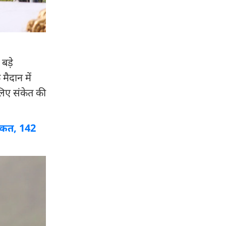
बड़े
मैदान में
लिए संकेत की
ताकत, 142