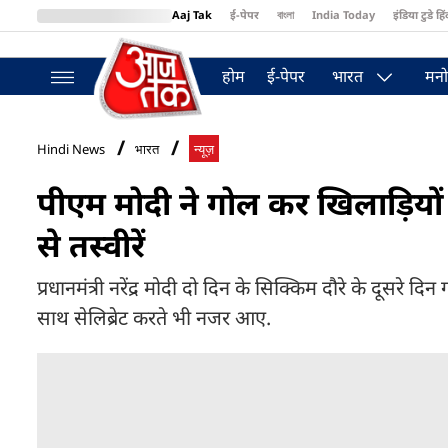
Aaj Tak
ई-पेपर
বাংলা
India Today
इंडिया टुडे हिं
MumbaiTak
BT Bazaar
Cosmopolitan
Harper's Bazaar
Northea
होम
ई-पेपर
भारत
मनो
Hindi News
भारत
न्यूज़
पीएम मोदी ने गोल कर खिलाड़ियों 
से तस्वीरें
प्रधानमंत्री नरेंद्र मोदी दो दिन के सिक्किम दौरे के दूसरे 
साथ सेलिब्रेट करते भी नजर आए.