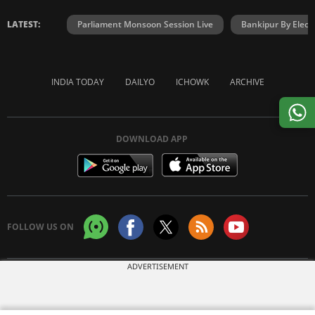
LATEST:
Parliament Monsoon Session Live
Bankipur By Elect
INDIA TODAY
DAILYO
ICHOWK
ARCHIVE
DOWNLOAD APP
FOLLOW US ON
ADVERTISEMENT
Copyright © 2026 Living Media India Limited. For reprint rights:
Syndications
Today