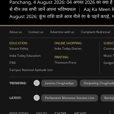
Panchang, 4 August 2026: 04 अगस्त 2026 का क्या है अभ
से मीन तक सभी जानें अपना भविष्यफल
|
Aaj Ka Meen Ras
August 2026: कुंभ राशि वाले आज नीले रंग के पहनें कपड़े, भ
About us
Contact us
Advertise with us
Complaint Redressal
EDUCATION:
ONLINE SHOPPING:
SUBSCR
Vasant Valley
India Today Diaries
Cosmop
India Today Education
Music 
PRINTING:
Thomson Press
ITMI
Gadget
Campus National Aptitude test
TRENDING:
Jammu Choghadiya
Darjeeling Choghadi
LATEST:
Parliament Monsoon Session Live
Bankip
INDIA TODAY
DAILYO
ICHOWK
ARCHIVE