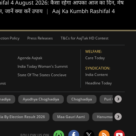
ifal 4 August 2026: कैसा रहेगा आपका आज का द‍िन, मेष
ानें क्या करें उपाय
|
Aaj Ka Kumbh Rashifal 4
ction Policy
Press Releases
T&Cs for AajTak HD Contest
WELFARE:
Agenda Aajtak
Care Today
India Today Woman's Summit
SYNDICATION:
India Content
State Of The States Conclave
Headline Today
mmit
hadiya
Ayodhya Choghadiya
Choghadiya
Puri Choghadiya
ia By Election Result 2026
Maa Gauri Aarti
Hanuman Chalisa
FOLLOW US ON