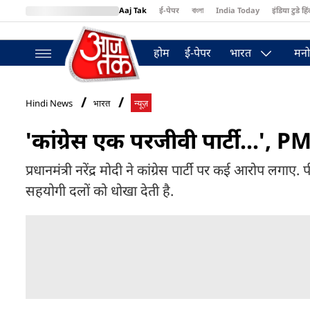
Aaj Tak
ई-पेपर
বাংলা
India Today
इंडिया टुडे हिं
MumbaiTak
BT Bazaar
Cosmopolitan
Harper's Bazaar
Northea
होम
ई-पेपर
भारत
मनो
Hindi News
भारत
न्यूज़
'कांग्रेस एक परजीवी पार्टी...',
प्रधानमंत्री नरेंद्र मोदी ने कांग्रेस पार्टी पर कई आरोप लग
सहयोगी दलों को धोखा देती है.