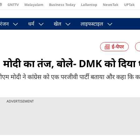
दी
GNTTV
Malayalam
Business Today
Lallantop
NewsTak
UPTak
st
Brides Today
Reader’s Digest
Astro Tak
Pakwan Gali
रंजन
धर्म
खेल
लाइफस्टाइल
 PM मोदी का तंज, बोले- DMK को दिया
ाए. पीएम मोदी ने कांग्रेस को एक परजीवी पार्टी बताया और कहा कि का
ADVERTISEMENT