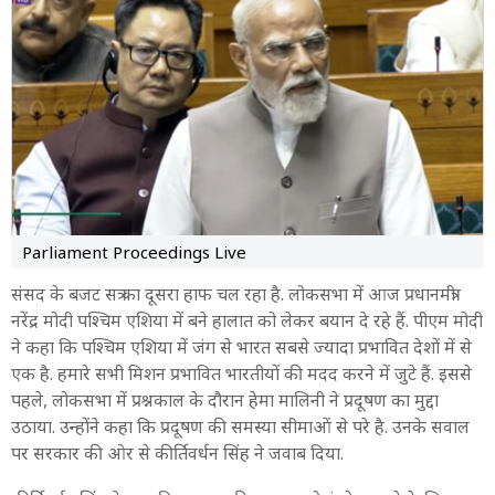
2:08 PM
भारतीयों की सुरक्षा हमारी प्राथमिकता- पीएम मोदी
1:55 PM
Parliament Budget Session: विपक्ष के साथ अमित शाह की
मीटिंग
1:43 PM
Parliament Budget Session: लोकसभा की कार्यवाही दो बजे तक
स्थगित
Parliament Proceedings Live
1:10 PM
राज्यसभा में भोजनावकाश, कार्यवाही दो बजे तक स्थगित
संसद के बजट सत्र का दूसरा हाफ चल रहा है. लोकसभा में आज प्रधानमंत्री
नरेंद्र मोदी पश्चिम एशिया में बने हालात को लेकर बयान दे रहे हैं. पीएम मोदी
12:57 PM
ने कहा कि पश्चिम एशिया में जंग से भारत सबसे ज्यादा प्रभावित देशों में से
Parliament Session: 'कैश ट्रांसफर जैसा हो डेटा ट्रांसफर', राघव चड्ढा
एक है. हमारे सभी मिशन प्रभावित भारतीयों की मदद करने में जुटे हैं. इससे
की डिमांड
पहले, लोकसभा में प्रश्नकाल के दौरान हेमा मालिनी ने प्रदूषण का मुद्दा
12:24 PM
उठाया. उन्होंने कहा कि प्रदूषण की समस्या सीमाओं से परे है. उनके सवाल
Budget Session Live: कॉर्पोरेट लॉज बिल जेपीसी को भेजा गया
पर सरकार की ओर से कीर्तिवर्धन सिंह ने जवाब दिया.
12:19 PM