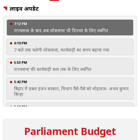
लाइव अपडेट
7:12 PM
राज्यसभा के बाद अब लोकसभा भी दिनभर के लिए स्थगित
6:10 PM
7 बजे तक चलेगी लोकसभा, कार्यवाही का समय बढ़ाया गया
5:53 PM
राज्यसभा की कार्यवाही कल तक के लिए स्थगित
5:42 PM
बिहार में डबल इंजन सरकार, विभाग पैसे-पैसे को मोहताज- अभय कुमार
सिन्हा
5:19 PM
महिलाओं को 2029 से मिलेगा रिजर्वेशन... संशोधन बिल लाने की तैयारी
में सरकार
Parliament Budget
3:37 PM
53 लाख मीट्रिक टन रिजर्व, करोड़ों बैरल कम तेल मंगा रहा भारत- PM