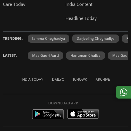
Care Today
India Content
Headline Today
TRENDING:
Jammu Choghadiya
Darjeeling Choghadiya
Ra
LATEST:
Maa Gauri Aarti
Hanuman Chalisa
Maa Gauri 
INDIA TODAY
DAILYO
ICHOWK
ARCHIVE
DOWNLOAD APP