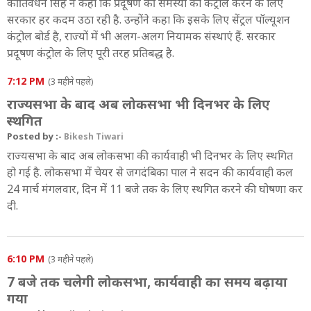
कीर्तिवर्धन सिंह ने कहा कि प्रदूषण की समस्या को कंट्रोल करने के लिए
Lok Sabha Live: कॉर्पोरेट लॉज (अमेंडमेंट) बिल लोकसभा में पेश
सरकार हर कदम उठा रही है. उन्होंने कहा कि इसके लिए सेंट्रल पॉल्यूशन
कंट्रोल बोर्ड है, राज्यों में भी अलग-अलग नियामक संस्थाएं हैं. सरकार
12:14 PM
प्रदूषण कंट्रोल के लिए पूरी तरह प्रतिबद्ध है.
Lok Sabha Live: लोकसभा में दो बजे बोलेंगे पीएम मोदी
7:12 PM
11:48 AM
(3 महीने पहले)
एडवोकेट चंद्रशेखर की डिमांड- मानव और एनिमल कॉन्फ्लिक्ट पर
राज्यसभा के बाद अब लोकसभा भी दिनभर के लिए
मुआवजा समान हो
स्थगित
Posted by :-
Bikesh Tiwari
11:47 AM
Lok Sabha Live: हेमा मालिन ने पूछा प्रदूषण पर सवाल
राज्यसभा के बाद अब लोकसभा की कार्यवाही भी दिनभर के लिए स्थगित
हो गई है. लोकसभा में चेयर से जगदंबिका पाल ने सदन की कार्यवाही कल
11:46 AM
24 मार्च मंगलवार, दिन में 11 बजे तक के लिए स्थगित करने की घोषणा कर
Budget Session Live: बंद हो वीआईपी कल्चर- जया बच्चन
दी.
6:10 PM
(3 महीने पहले)
7 बजे तक चलेगी लोकसभा, कार्यवाही का समय बढ़ाया
गया