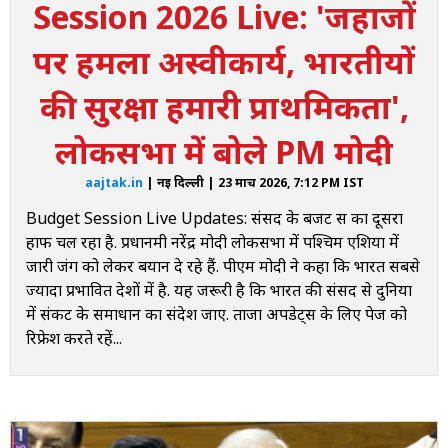
Session 2026 Live: 'जहाजों
मोदी
पर हमला अस्वीकार्य, भारतीयों
2:55 PM
दुनियाभर में बढ़े पेट्रोले-डीजल के दाम, हमने नहीं बढ़ाए- निशिकांत दुबे
की सुरक्षा हमारी प्राथमिकता',
2:52 PM
प्रधानमंत्री मोदी के संबोधन की 10 बड़ी बातें
लोकसभा में बोले PM मोदी
2:44 PM
aajtak.in
| नई दिल्ली | 23 मार्च 2026, 7:12 PM IST
लोकसभा में फाइनेंस बिल चर्चा शुरू, डॉक्टर अमर सिंह ने की है शुरुआत
Budget Session Live Updates: संसद के बजट सत्र का दूसरा
हाफ चल रहा है. प्रधानमंत्री नरेंद्र मोदी लोकसभा में पश्चिम एशिया में
2:27 PM
होर्मुज स्ट्रेट में रुकावट, कमर्शियल जहाजों पर हमले अस्वीकार्य- पीएम
जारी जंग को लेकर बयान दे रहे हैं. पीएम मोदी ने कहा कि भारत सबसे
मोदी
ज्यादा प्रभावित देशों में है. यह जरूरी है कि भारत की संसद से दुनिया
में संकट के समाधान का संदेश जाए. ताजा अपडेट्स के लिए पेज को
2:26 PM
रिफ्रेश करते रहें...
Lok Sabha Live: कम हुई है डीजल पर निर्भरता- पीएम मोदी
2:17 PM
जरूरी सामान से जुड़े जहाज सुरक्षित भारत पहुंचें, हर पक्ष से कर रहे
संवाद- पीएम मोदी