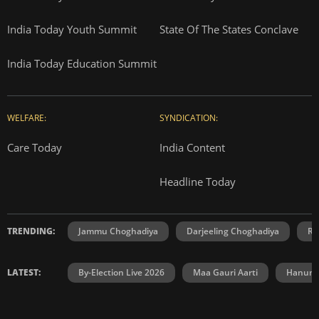
India Today Youth Summit
State Of The States Conclave
India Today Education Summit
WELFARE:
SYNDICATION:
Care Today
India Content
Headline Today
TRENDING:
Jammu Choghadiya
Darjeeling Choghadiya
Ra
LATEST:
By-Election Live 2026
Maa Gauri Aarti
Hanuma