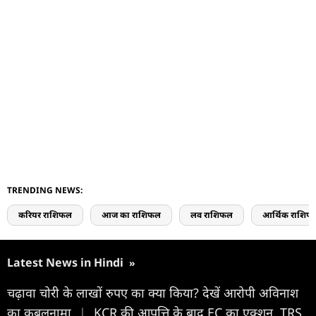
TRENDING NEWS:
करियर राशिफल
आज का राशिफल
लव राशिफल
आर्थिक राशिफ
Latest News in Hindi
»
चढ़ावा चोरी के लाखों रुपए का क्या किया? देखें आरोपी अविनाश
का कबूलनामा
|
KCR की आपत्ति के बाद EC का एक्शन, TRS