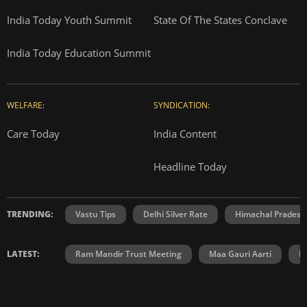
India Today Youth Summit
State Of The States Conclave
India Today Education Summit
WELFARE:
SYNDICATION:
Care Today
India Content
Headline Today
TRENDING:
Vastu Tips
Delhi Silver Rate
Himachal Prades
LATEST:
Ram Mandir Trust Meeting
Maa Gauri Aarti
H