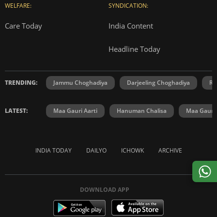
WELFARE:
SYNDICATION:
Care Today
India Content
Headline Today
TRENDING:
Jammu Choghadiya
Darjeeling Choghadiya
Ra
LATEST:
Maa Gauri Aarti
Hanuman Chalisa
Maa Gauri 
INDIA TODAY
DAILYO
ICHOWK
ARCHIVE
DOWNLOAD APP