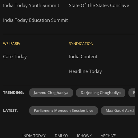
India Today Youth Summit
State Of The States Conclave
India Today Education Summit
WELFARE:
SYNDICATION:
Care Today
India Content
Headline Today
TRENDING:
Jammu Choghadiya
Darjeeling Choghadiya
Ra
LATEST:
Parliament Monsoon Session Live
Maa Gauri Aarti
INDIA TODAY
DAILYO
ICHOWK
ARCHIVE