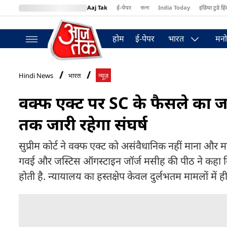
Aaj Tak
ई-पेपर
বাংলা
India Today
इंडिया टुडे हिं
MumbaiTak
BT Bazaar
Cosmopolitan
Harper's Bazaar
Northea
होम
ई-पेपर
भारत
मनो
Hindi News
भारत
न्यूज़
वक्फ एक्ट पर SC के फैसले का जम
तक जारी रहेगा संघर्ष
सुप्रीम कोर्ट ने वक्फ एक्ट को असंवैधानिक नहीं माना 
गवई और जस्टिस ऑगस्टाइन जॉर्ज मसीह की पीठ ने कहा कि पू
होती है. न्यायालय का हस्तक्षेप केवल दुर्लभतम मामलों में ही