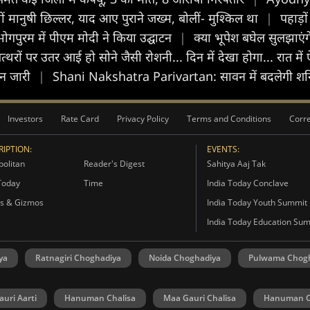
ं मानुषी छिल्लर, याद आए पुराने जख्म, बोलीं- मुश्किल था
|
पहाड़ो
भोगपुरम में पीएम मोदी ने किया उद्घाटन
|
क्या भूपेश बघेल सुलझाए
त्थरों पर उतर आई हो सोने जैसी रोशनी... दिन में देखा होगा... रात मे
ेशन जारी
|
Shani Nakshatra Parivartan: सावन में बदलेगी शनि की
Investors
Rate Card
Privacy Policy
Terms and Conditions
Corre
IPTION:
EVENTS:
olitan
Reader's Digest
Sahitya Aaj Tak
Today
Time
India Today Conclave
s & Gizmos
India Today Youth Summit
India Today Education Su
ya
Ratnagiri Choghadiya
Noida Choghadiya
Pulwama Chog
uri Aarti
Hanuman Chalisa
Maa Gauri Chalisa
Hanuman C