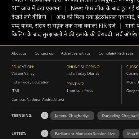
SIT जांच में बड़ा एक्शन!
|
Neet पेपर लीक के बाद टूट गई थी
देखने लगे वीडियो
|
आंध्र को मिला नया इंटरनेशनल एयरपोर्ट, 
पप्पू यादव, संसद से सड़क तक मचा बवाल! FIR दर्ज
|
मानो प
किलिंग के बाद सुरक्षाबलों ने की इलाके की घेराबंदी, सर्च ऑपर
About us
Contact us
Advertise with us
Complaint Redressal
EDUCATION:
ONLINE SHOPPING:
SUBSCR
Vasant Valley
India Today Diaries
Cosmop
India Today Education
Music 
PRINTING:
Thomson Press
ITMI
Gadget
Campus National Aptitude test
TRENDING:
Jammu Choghadiya
Darjeeling Choghadi
LATEST:
Parliament Monsoon Session Live
Maa Ga