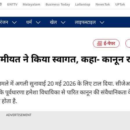
दी
GNTTV
Malayalam
Business Today
Lallantop
NewsTak
UPTak
st
Brides Today
Reader’s Digest
Astro Tak
Pakwan Gali
रंजन
धर्म
खेल
लाइफस्टाइल
ीयत ने किया स्वागत, कहा- कानून रद्
और मामले में अगली सुनावाई 20 मई 2026 के लिए टाल दिया. सीज
र्वधारणा हमेशा विधायिका से पारित कानून की संवैधानिकता के 
 होता है.
ADVERTISEMENT