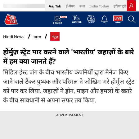
Aaj Tak
ई-पेपर
বাংলা
India Today
इंडिया टुडे हिंदी
MumbaiTak
BT Bazaar
Cosmopolitan
Harper's Bazaar
Northeast
Bri
Hindi News
भारत
न्यूज़
होर्मुज़ स्ट्रेट पार करने वाले 'भारतीय' जहाज़ों के बारे
में हम क्या जानते हैं?
मिडिल ईस्ट जंग के बीच भारतीय कंपनियों द्वारा मैनेज किए
जाने वाले टैंकर पुष्पक और परिमल ने जोखिम भरे होर्मुज़ स्ट्रेट
को पार कर लिया. जहाज़ों ने ड्रोन, माइन और हमलों के खतरे
के बीच सावधानी से अपना सफर तय किया.
ADVERTISEMENT