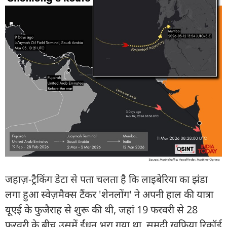
जहाज़-ट्रैकिंग डेटा से पता चलता है कि लाइबेरिया का झंडा
लगा हुआ स्वेज़मैक्स टैंकर 'शेनलोंग' ने अपनी हाल की यात्रा
यूएई के फुजैराह से शुरू की थी, जहां 19 फरवरी से 28
फरवरी के बीच उसमें ईंधन भरा गया था. समुद्री खुफिया रिकॉर्ड