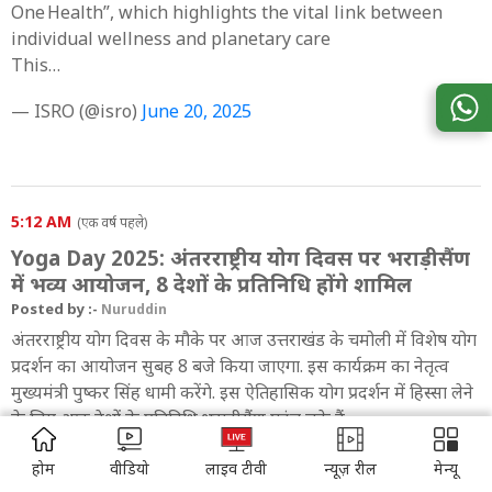
One Health”, which highlights the vital link between
individual wellness and planetary care
This…
— ISRO (@isro)
June 20, 2025
5:12 AM
(एक वर्ष पहले)
Yoga Day 2025: अंतरराष्ट्रीय योग दिवस पर भराड़ीसैंण
में भव्य आयोजन, 8 देशों के प्रतिनिधि होंगे शामिल
Posted by :-
Nuruddin
अंतरराष्ट्रीय योग दिवस के मौके पर आज उत्तराखंड के चमोली में विशेष योग
प्रदर्शन का आयोजन सुबह 8 बजे किया जाएगा. इस कार्यक्रम का नेतृत्व
मुख्यमंत्री पुष्कर सिंह धामी करेंगे. इस ऐतिहासिक योग प्रदर्शन में हिस्सा लेने
के लिए आठ देशों के प्रतिनिधि भराड़ीसैंण पहुंच चुके हैं.
ADVERTISEMENT
मेक्सिको, फिजी, नेपाल, सूरीनाम, मंगोलिया, लातविया, श्रीलंका और रूस से
होम
वीडियो
लाइव टीवी
न्यूज़ रील
मेन्यू
आए प्रतिनिधि इस अंतरराष्ट्रीय आयोजन का हिस्सा बनेंगे. भराड़ीसैंण की