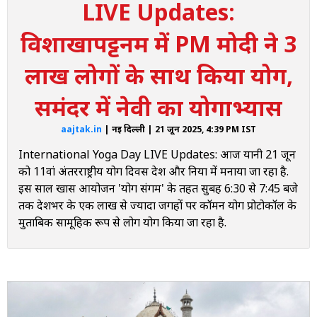
LIVE Updates:
8:50 AM
विशाखापट्टनम में PM मोदी ने 3
International Yoga Day: गजेंद्र सिंह शेखावत ने जोधपुर के
मेहरानगढ़ किले में किया योग
लाख लोगों के साथ किया योग,
8:34 AM
International Yoga Day: CM देवेंद्र फडणवीस पुणे विश्वविद्यालय में
समंदर में नेवी का योगाभ्यास
योग दिवस सेशन में भाग लिया
aajtak.in
| नई दिल्ली | 21 जून 2025, 4:39 PM IST
8:18 AM
Yoga Day: निर्मला सीतारमण ने फरीदाबाद में योग दिवस सत्र का किया
International Yoga Day LIVE Updates: आज यानी 21 जून
नेतृत्व
को 11वां अंतरराष्ट्रीय योग दिवस देश और दुनिया में मनाया जा रहा है.
इस साल खास आयोजन 'योग संगम' के तहत सुबह 6:30 से 7:45 बजे
8:09 AM
तक देशभर के एक लाख से ज्यादा जगहों पर कॉमन योग प्रोटोकॉल के
International Yoga Day: विशाखापट्टनम के तट पर इंडियन नेवी ने
किया योग
मुताबिक सामूहिक रूप से लोग योग किया जा रहा है.
6:57 AM
PM Modi on Yoda Day: 'दिव्यांग साथी योग शास्त्र पढ़ते हैं, वैज्ञानिक
अंतरिक्ष में योग करते हैं...', बोले PM मोदी
6:51 AM