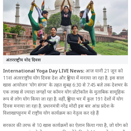
Yoga Day 2025: ITBP ने शांत पैंगोंग त्सो के पास किया योग
6:22 AM
Rajnath Singh: रक्षा मंत्री राजनाथ सिंह ने उधमपुर में जवानों संग
किया योग
6:16 AM
विशाखापट्टनम में समुद्र तट पर योग दिवस का भव्य आयोजन होगा
6:14 AM
अंतरराष्ट्रीय योद दिवस
दिल्ली कैंट में सेना के उप प्रमुख ने किया योग
International Yoga Day LIVE News:
आज यानी 21 जून को
5:48 AM
11वां अंतरराष्ट्रीय योग दिवस देश और दुनिया में मनाया जा रहा है. इस साल
Yoga Day Haryana: सीएम नायब सिंह सैनी ने योग गुरू रामदेव के
साथ किया योग
खास आयोजन 'योग संगम' के तहत सुबह 6:30 से 7:45 बजे तक देशभर के
एक लाख से ज्यादा जगहों पर कॉमन योग प्रोटोकॉल के मुताबिक सामूहिक
5:43 AM
रूप से लोग योग किया जा रहा है. वहीं, दुनिया भर में कुल 191 देशों में योग
Yoga Day Andhra Pradesh: एक लाख केंद्रों पर सामूहिक योग,
दिवस मनाया जा रहा है. प्रधानमंत्री नरेंद्र मोदी इस बार आंध्र प्रदेश के
पीएम मोदी होंगे शामिल
विशाखापट्टनम में राष्ट्रीय योग कार्यक्रम का नेतृत्व कर रहे हैं
5:41 AM
सरकार की तरफ से 10 खास कार्यक्रमों का ऐलान किया गया है, जो योग को
25,000 आदिवासी छात्र करेंगे सूर्य नमस्कार