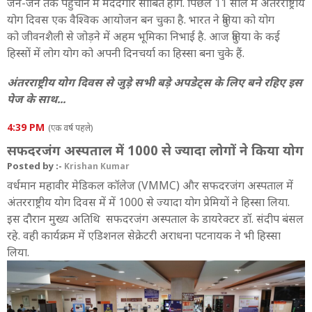
जन-जन तक पहुंचाने में मददगार साबित होंगे. पिछले 11 साल में अंतरराष्ट्रीय
5:40 AM
योग दिवस एक वैश्विक आयोजन बन चुका है. भारत ने दुनिया को योग
Yoga Day: आंध्र प्रदेश में आयोजित किया जाएगा Yogandhra प्रोग्राम
को जीवनशैली से जोड़ने में अहम भूमिका निभाई है. आज दुनिया के कई
हिस्सों में लोग योग को अपनी दिनचर्या का हिस्सा बना चुके हैं.
5:18 AM
अंतरराष्ट्रीय योग दिवस 2025 पर ISRO की भागीदारी
अंतरराष्ट्रीय योग दिवस से जुड़े सभी बड़े अपडेट्स के लिए बने रहिए इस
पेज के साथ...
5:12 AM
Yoga Day 2025: अंतरराष्ट्रीय योग दिवस पर भराड़ीसैंण में भव्य
4:39 PM
आयोजन, 8 देशों के प्रतिनिधि होंगे शामिल
(एक वर्ष पहले)
सफदरजंग अस्पताल में 1000 से ज्यादा लोगों ने किया योग
Posted by :-
Krishan Kumar
वर्धमान महावीर मेडिकल कॉलेज (VMMC) और सफदरजंग अस्पताल में
अंतरराष्ट्रीय योग दिवस में में 1000 से ज्यादा योग प्रेमियों ने हिस्सा लिया.
इस दौरान मुख्य अत‍िथ‍ि सफदरजंग अस्पताल के डायरेक्टर डॉ. संदीप बंसल
रहे. वही कार्यक्रम में एडिशनल सेक्रेटरी अराधना पटनायक ने भी ह‍िस्सा
लिया.