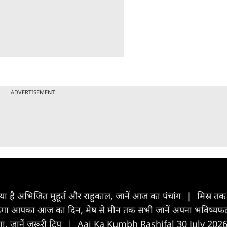
ADVERTISEMENT
है अभिजित मुहूर्त और राहुकाल, जानें आज का पंचांग
|
मिस्र तक
हेगा आपका आज का द‍िन, मेष से मीन तक सभी जानें अपना भविष्य
ोगा, जानें जरूरी टिप
|
Aaj Ka Kumbh Rashifal 30 July 2026: कुं