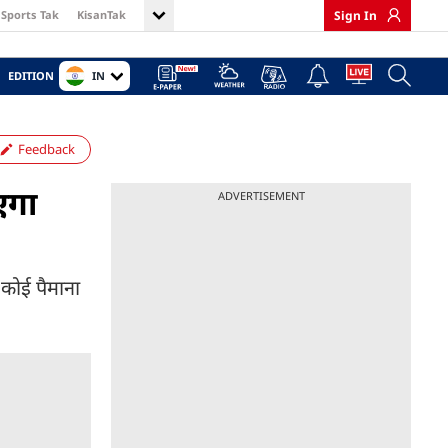
Sports Tak
KisanTak
Sign In
IN
EDITION
Feedback
एगा
ADVERTISEMENT
कोई पैमाना