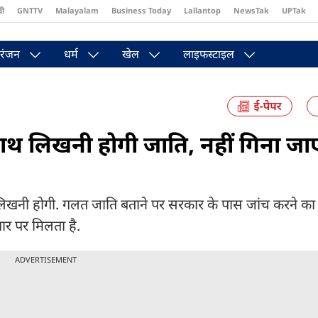
दी
GNTTV
Malayalam
Business Today
Lallantop
NewsTak
UPTak
st
Brides Today
Reader’s Digest
Astro Tak
Pakwan Gali
रंजन
धर्म
खेल
लाइफस्टाइल
ाथ लिखनी होगी जाति, नहीं गिना जा
िखनी होगी. गलत जाति बताने पर सरकार के पास जांच करने का 
ार पर मिलता है.
ADVERTISEMENT