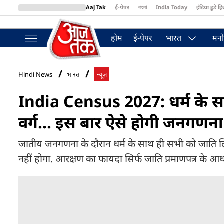
Aaj Tak
ई-पेपर
বাংলা
India Today
इंडिया टुडे हिं
MumbaiTak
BT Bazaar
Cosmopolitan
Harper's Bazaar
Northea
होम
ई-पेपर
भारत
मनो
Hindi News
भारत
न्यूज़
India Census 2027: धर्म के स
वर्ग... इस बार ऐसे होगी जनगणना
जातीय जनगणना के दौरान धर्म के साथ ही सभी को जाति ल
नहीं होगा. आरक्षण का फायदा सिर्फ जाति प्रमाणपत्र के आध