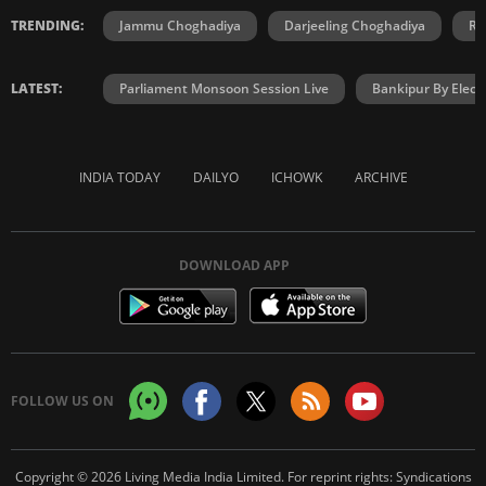
TRENDING:
Jammu Choghadiya
Darjeeling Choghadiya
Ra
LATEST:
Parliament Monsoon Session Live
Bankipur By Elect
INDIA TODAY
DAILYO
ICHOWK
ARCHIVE
DOWNLOAD APP
FOLLOW US ON
Copyright © 2026 Living Media India Limited. For reprint rights:
Syndications