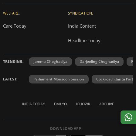
WELFARE:
SYNDICATION:
Care Today
India Content
Headline Today
TRENDING:
Jammu Choghadiya
Darjeeling Choghadiya
Ra
LATEST:
Parliament Monsoon Session
Cockroach Janta Party
INDIA TODAY
DAILYO
ICHOWK
ARCHIVE
DOWNLOAD APP