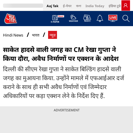
Aaj Tak
ई-पेपर
বাংলা
India Today
इंडिया टुडे हिंदी
MumbaiTak
BT Bazaar
Cosmopolitan
Harper's Bazaar
Northeast
Bri
Hindi News
भारत
न्यूज़
साकेत हादसे वाली जगह का CM रेखा गुप्ता ने
किया दौरा, अवैध निर्माणों पर एक्शन के आदेश
दिल्ली की सीएम रेखा गुप्ता ने साकेत बिल्डिंग हादसे वाली
जगह का मुआयना किया. उन्होंने मामले में एफआईआर दर्ज
कराने के साथ ही सभी अवैध निर्माणों एवं जिम्मेदार
अधिकारियों पर कड़ा एक्शन लेने के निर्देश दिए हैं.
ADVERTISEMENT