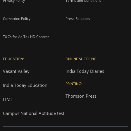
Privacy Policy
Terms and Conditions
Correction Policy
Press Releases
T&Cs for AajTak HD Contest
EDUCATION:
ONLINE SHOPPING:
Vasant Valley
India Today Diaries
PRINTING:
India Today Education
Thomson Press
ITMI
Campus National Aptitude test