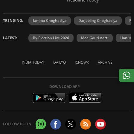
TRENDING:
Jammu Choghadiya
Darjeeling Choghadiya
Ra
LATEST:
By-Election Live 2026
Maa Gauri Aarti
Hanuma
INDIA TODAY
DAILYO
ICHOWK
ARCHIVE
DOWNLOAD APP
FOLLOW US ON