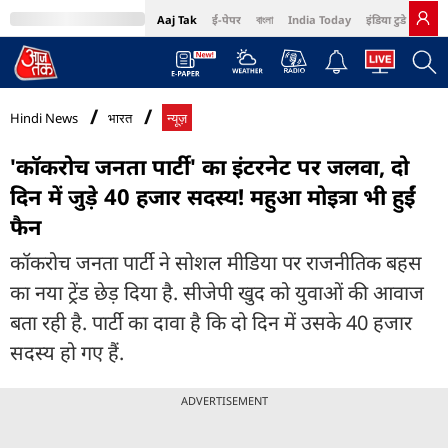
Aaj Tak
ई-पेपर
বাংলা
India Today
इंडिया टुडे हिंदी
MumbaiTak
BT Bazaar
Cosmopolitan
Harper's Bazaar
Northeast
Bri
Hindi News
भारत
न्यूज़
'कॉकरोच जनता पार्टी' का इंटरनेट पर जलवा, दो
दिन में जुड़े 40 हजार सदस्य! महुआ मोइत्रा भी हुईं
फैन
कॉकरोच जनता पार्टी ने सोशल मीडिया पर राजनीतिक बहस
का नया ट्रेंड छेड़ दिया है. सीजेपी खुद को युवाओं की आवाज
बता रही है. पार्टी का दावा है कि दो दिन में उसके 40 हजार
सदस्य हो गए हैं.
ADVERTISEMENT