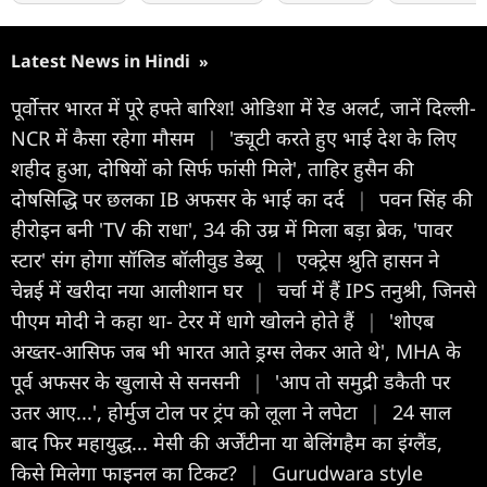
Latest News in Hindi
»
पूर्वोत्तर भारत में पूरे हफ्ते बारिश! ओडिशा में रेड अलर्ट, जानें दिल्ली-
NCR में कैसा रहेगा मौसम
|
'ड्यूटी करते हुए भाई देश के लिए
शहीद हुआ, दोषियों को सिर्फ फांसी मिले', ताहिर हुसैन की
दोषसिद्धि पर छलका IB अफसर के भाई का दर्द
|
पवन सिंह की
हीरोइन बनी 'TV की राधा', 34 की उम्र में मिला बड़ा ब्रेक, 'पावर
स्टार' संग होगा सॉलिड बॉलीवुड डेब्यू
|
एक्ट्रेस श्रुति हासन ने
चेन्नई में खरीदा नया आलीशान घर
|
चर्चा में हैं IPS तनुश्री, जिनसे
पीएम मोदी ने कहा था- टेरर में धागे खोलने होते हैं
|
'शोएब
अख्तर-आसिफ जब भी भारत आते ड्रग्स लेकर आते थे', MHA के
पूर्व अफसर के खुलासे से सनसनी
|
'आप तो समुद्री डकैती पर
उतर आए...', होर्मुज टोल पर ट्रंप को लूला ने लपेटा
|
24 साल
बाद फिर महायुद्ध... मेसी की अर्जेंटीना या बेलिंगहैम का इंग्लैंड,
किसे मिलेगा फाइनल का टिकट?
|
Gurudwara style