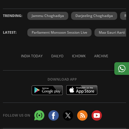
TRENDING:
Jammu Choghadiya
Darjeeling Choghadiya
Ra
LATEST:
Parliament Monsoon Session Live
Maa Gauri Aarti
INDIA TODAY
DAILYO
ICHOWK
ARCHIVE
DOWNLOAD APP
FOLLOW US ON