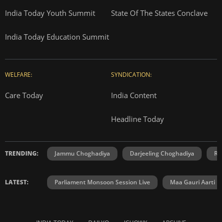
India Today Youth Summit
State Of The States Conclave
India Today Education Summit
WELFARE:
SYNDICATION:
Care Today
India Content
Headline Today
TRENDING:
Jammu Choghadiya
Darjeeling Choghadiya
Ra
LATEST:
Parliament Monsoon Session Live
Maa Gauri Aarti