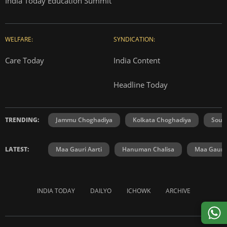
India Today Education Summit
WELFARE:
SYNDICATION:
Care Today
India Content
Headline Today
TRENDING:
Jammu Choghadiya
Kolkata Choghadiya
Sout
LATEST:
Maa Gauri Aarti
Hanuman Chalisa
Maa Gauri 
INDIA TODAY
DAILYO
ICHOWK
ARCHIVE