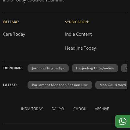
WELFARE:
SYNDICATION:
Care Today
India Content
Headline Today
TRENDING:
Jammu Choghadiya
Darjeeling Choghadiya
Ra
LATEST:
Parliament Monsoon Session Live
Maa Gauri Aarti
INDIA TODAY
DAILYO
ICHOWK
ARCHIVE