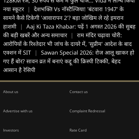
128KM रेंज, 30 रुपये से कम में फुल चार्ज... Vida ने लॉन्च किया
नया स्कूटर
|
देशभक्ति Vs नॉस्टैल्जिया! 'बंटवारा 1947' के
सामने कैसे टिकेगी 'आवारापन 2'? बड़ा जोखिम ले रहे इमरान
हाशमी
|
Aaj Ki Taza Khabar: पढ़ें 1 अगस्त 2026 की सुबह
की बड़ी खबरें और अन्य समाचार
|
राम मंदिर चढ़ावा चोरी:
आरोपियों के रिश्तेदार भी जांच के दायरे में, 'सुप्रीम' आदेश के बाद
एक्शन में SIT
|
Sawan Special 2026: रोज आलू खाकर हो
गए हैं बोर? सावन व्रत में बनाएं कद्दू की क्रिस्पी टिक्की, बेहद
आसान है रेसिपी
About us
Contact us
Advertise with us
Complaint Redressal
Investors
Rate Card