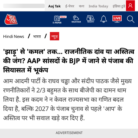
Aaj Tak
ई-पेपर
বাংলা
India Today
इंडिया टुडे हिंदी
MumbaiTak
BT Bazaar
Cosmopolitan
Harper's Bazaar
Northeast
Bri
Hindi News
भारत
न्यूज़
'झाड़ू' से 'कमल' तक... राजनीतिक दांव या अस्तित्व
की जंग? AAP सांसदों के BJP में जाने से पंजाब की
सियासत में भूकंप
आम आदमी पार्टी के राघव चड्ढा और संदीप पाठक जैसे मुख्य
रणनीतिकारों ने 2/3 बहुमत के साथ बीजेपी का दामन थाम
लिया है. इस कदम ने न केवल राज्यसभा का गणित बदल
दिया है, बल्कि 2027 के पंजाब चुनाव से पहले 'आप' के
अस्तित्व पर भी सवाल खड़े कर दिए हैं.
ADVERTISEMENT