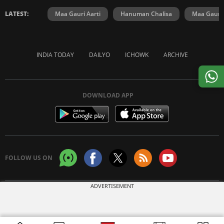
LATEST:
Maa Gauri Aarti
Hanuman Chalisa
Maa Gauri 
INDIA TODAY
DAILYO
ICHOWK
ARCHIVE
DOWNLOAD APP
FOLLOW US ON
ADVERTISEMENT
Copyright © 2026 Living Media India Limited. For reprint rights:
Syndications
Today