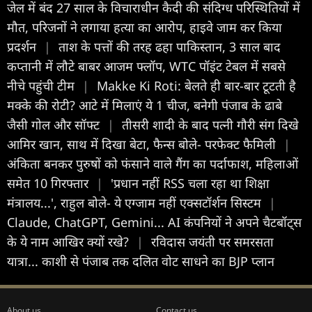
जेल में बंद 27 साल के विचाराधीन कैदी की संदिग्ध परिस्थितियों में
मौत, परिजनों ने लगाया हत्या का आरोप, हाइवे जाम कर किया
प्रदर्शन
|
ताश के पत्तों की तरह ढहा पाकिस्तान, 3 साल बाद
कप्तानी में लौटे बाबर आजम फ्लॉप, WTC पॉइंट टेबल में सबसे
नीचे पहुंची टीम
|
Makke Ki Roti: बेलते ही बार-बार टूटती है
मक्के की रोटी? आटे में मिलाएं ये 1 चीज, बनेगी पंजाब के ढाबे
जैसी गोल और सॉफ्ट
|
तीसरी शादी के बाद पत्नी गौरी संग दिखे
आमिर खान, साथ में दिखा बेटा, फैन्स बोले- परफेक्ट फैमिली
|
अंकिता बनकर पुरुषों को फंसाने वाले गैंग का पर्दाफाश, महिलाओं
समेत 10 गिरफ्तार
|
'प्रधान नहीं RSS चला रहा था शिक्षा
मंत्रालय...', राहुल बोले- ये एग्जाम नहीं एक्सटॉर्शन सिस्टम
|
Claude, ChatGPT, Gemini... AI कंपनियों ने अपने चैटबॉट्स
के ये नाम आखिर क्यों रखे?
|
रविदास जयंती पर समरसता
यात्रा... काशी से पंजाब तक दलित वोट साधने का BJP प्लान
About us
Contact us