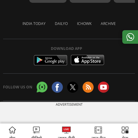
INDIA TODAY
DAILYO
ICHOWK
ARCHIVE
DOWNLOAD APP
FOLLOW US ON
ADVERTISEMENT
Copyright © 2026 Living Media India Limited. For reprint rights:
Syndications
Today