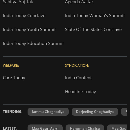
Sahitya Aaj Tak
Agenda Aajtak
India Today Conclave
India Today Woman's Summit
India Today Youth Summit
State Of The States Conclave
India Today Education Summit
WELFARE:
SYNDICATION:
Care Today
India Content
Headline Today
TRENDING:
Jammu Choghadiya
Darjeeling Choghadiya
Ra
LATEST:
Maa Gauri Aarti
Hanuman Chalisa
Maa Gauri 