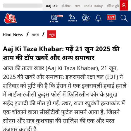
Aaj Tak
ई-पेपर
বাংলা
India Today
इंडिया टुडे हिंदी
MumbaiTak
BT Bazaar
Cosmopolitan
Harper's Bazaar
Northeast
Bri
Hindi News
भारत
न्यूज़
Aaj Ki Taza Khabar: पढ़ें 21 जून 2025 की
शाम की टॉप खबरें और अन्य समाचार
आज की ताजा खबर (Aaj Ki Taza Khabar), 21 जून,
2025 की खबरें और समाचार: इजरायली रक्षा बल (IDF) ने
शनिवार को पुष्टि की है कि ईरान में एक इजरायली हवाई हमले
में आईआरजीसी कुद्स फोर्स में फिलिस्तीन कोर के प्रमुख
सईद इजादी की मौत हो गई. उधर, राजा रघुवंशी हत्याकांड में
एक चौंकाने वाला सीसीटीवी फुटेज सामने आया है, जिसने
सोनम और राज कुशवाहा की साजिश की एक और परत
उजागर कर दी है.