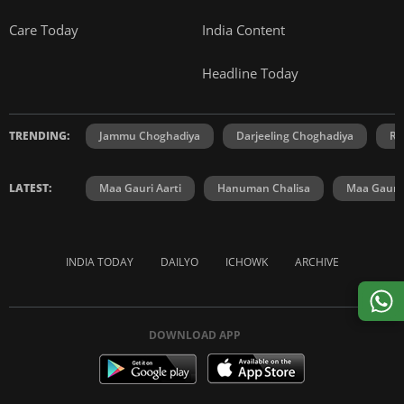
Care Today
India Content
Headline Today
TRENDING:
Jammu Choghadiya
Darjeeling Choghadiya
Ra
LATEST:
Maa Gauri Aarti
Hanuman Chalisa
Maa Gauri 
INDIA TODAY
DAILYO
ICHOWK
ARCHIVE
DOWNLOAD APP