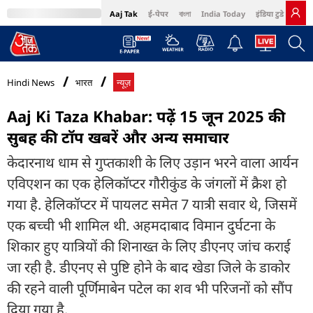
Aaj Tak
ई-पेपर
বাংলা
India Today
इंडिया टुडे हिंदी
MumbaiTak
BT Bazaar
Cosmopolitan
Harper's Bazaar
Northeast
Bri
Hindi News
भारत
न्यूज़
Aaj Ki Taza Khabar: पढ़ें 15 जून 2025 की
सुबह की टॉप खबरें और अन्य समाचार
केदारनाथ धाम से गुप्तकाशी के लिए उड़ान भरने वाला आर्यन
एविएशन का एक हेलिकॉप्टर गौरीकुंड के जंगलों में क्रैश हो
गया है. हेलिकॉप्टर में पायलट समेत 7 यात्री सवार थे, जिसमें
एक बच्ची भी शामिल थी. अहमदाबाद विमान दुर्घटना के
शिकार हुए यात्रियों की शिनाख्त के लिए डीएनए जांच कराई
जा रही है. डीएनए से पुष्टि होने के बाद खेडा जिले के डाकोर
की रहने वाली पूर्णिमाबेन पटेल का शव भी परिजनों को सौंप
दिया गया है.