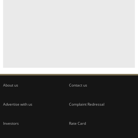
About us
Contact us
Advertise with us
Complaint Redressal
Investors
Rate Card