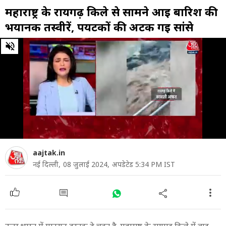
महाराष्ट्र के रायगढ़ किले से सामने आई बारिश की
भयानक तस्वीरें, पर्यटकों की अटक गई सांसे
0
of
4
minutes,
18
seconds
aajtak.in
नई दिल्ली,
08 जुलाई 2024,
अपडेटेड 5:34 PM IST