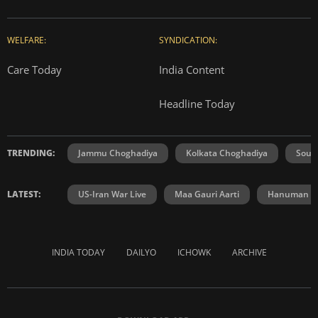
WELFARE:
SYNDICATION:
Care Today
India Content
Headline Today
TRENDING:
Jammu Choghadiya
Kolkata Choghadiya
Sout
LATEST:
US-Iran War Live
Maa Gauri Aarti
Hanuman Ch
INDIA TODAY
DAILYO
ICHOWK
ARCHIVE