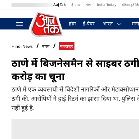
Aaj Tak
ई-पेपर
বাংলা
India Today
इंडिया टुडे हिं
MumbaiTak
BT Bazaar
Cosmopolitan
Harper's Bazaar
Northea
होम
ई-पेपर
भारत
मनो
Hindi News
भारत
महाराष्ट्र
ठाणे में बिजनेसमैन से साइबर ठगी,
करोड़ का चूना
ठाणे में एक व्यवसायी से विदेशी नागरिकों और मेटाक्सोप्शन 
ठगी की. आरोपियों ने हाई रिटर्न का झांसा दिया था. पुलिस
नहीं हुई है.