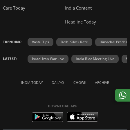
Care Today
India Content
Headline Today
TRENDING:
Vastu Tips
Delhi Silver Rate
Himachal Prades
LATEST:
Israel Iran War Live
India Bloc Meeting Live
Sh
INDIA TODAY
DAILYO
ICHOWK
ARCHIVE
DOWNLOAD APP