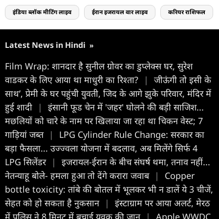
इंडिया ब्लॉक मीटिंग लाइव
ईरान इजरायल वार लाइव
करियर राशिफल
Latest News in Hindi
»
Film Wrap: शानदार है सुनील ग्रोवर का डुप्लेक्स घर, सुरेश
वाडकर के लिए आया था माधुरी का रिश्ता?
|
जीऊंगी तो इसी के
साथ’, प्रेमी के घर पहुंची युवती, जिद के आगे झुके परिवार, मंदिर में
हुई शादी
|
इंसानी फूड चेन में 'जहर' घोलने की बड़ी साजिश...
मछलियों को चारे के नाम पर खिलाया जा रहा था चिकन वेस्ट; 7
गाड़ियां जब्त
|
LPG Cylinder Rule Change: सरकार का
बड़ा फैसला... उज्ज्वला योजना में बदलाव, अब मिलेंगे सिर्फ 4
LPG सिलेंडर
|
इजरायल-ईरान के बीच संघर्ष थमा, तनाव नहीं...
नेतन्याहू बोले- हमला हुआ तो देंगे करारा जवाब
|
Copper
bottle toxicity: तांबे की बोतल में भूलकर भी न डालें ये 3 चीजें,
सेहत को हो सकता है नुकसान
|
इंस्टाग्राम पर आया अलर्ट, मेरठ
में पुलिस ने 8 मिनट में बचाई युवक की जान
|
Apple WWDC