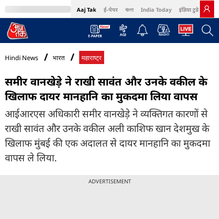
Aaj Tak
ई-पेपर
বাংলা
India Today
इंडिया टुडे हिंदी
MumbaiTak
BT Bazaar
Cosmopolitan
Harper's Bazaar
Northeast
Bri
Hindi News
भारत
महाराष्ट्र
समीर वानखेड़े ने राखी सावंत और उनके वकील के
खिलाफ दायर मानहानि का मुकदमा लिया वापस
आईआरएस अधिकारी समीर वानखेड़े ने व्यक्तिगत कारणों से
राखी सावंत और उनके वकील अली काशिफ खान देशमुख के
खिलाफ मुंबई की एक अदालत से दायर मानहानि का मुकदमा
वापस ले लिया.
ADVERTISEMENT