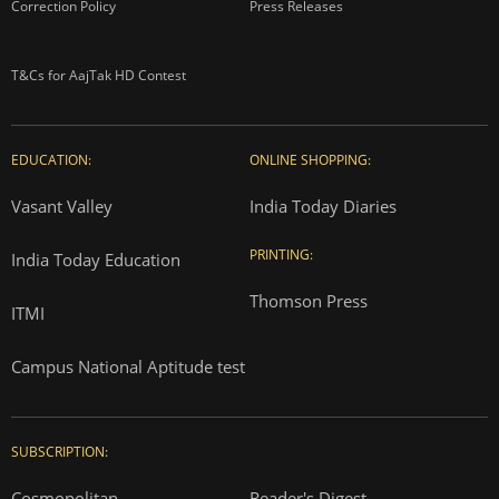
Correction Policy
Press Releases
T&Cs for AajTak HD Contest
EDUCATION:
ONLINE SHOPPING:
Vasant Valley
India Today Diaries
PRINTING:
India Today Education
Thomson Press
ITMI
Campus National Aptitude test
SUBSCRIPTION:
Cosmopolitan
Reader's Digest