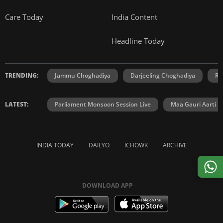
Care Today
India Content
Headline Today
TRENDING:
Jammu Choghadiya
Darjeeling Choghadiya
Ra
LATEST:
Parliament Monsoon Session Live
Maa Gauri Aarti
INDIA TODAY
DAILYO
ICHOWK
ARCHIVE
DOWNLOAD APP