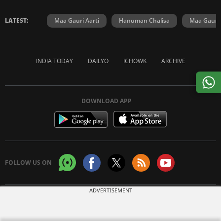
LATEST:
Maa Gauri Aarti
Hanuman Chalisa
Maa Gauri 
INDIA TODAY
DAILYO
ICHOWK
ARCHIVE
DOWNLOAD APP
FOLLOW US ON
ADVERTISEMENT
Copyright © 2026 Living Media India Limited. For reprint rights:
Syndications
Today