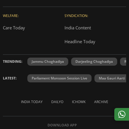
WELFARE:
SYNDICATION:
Care Today
India Content
Headline Today
TRENDING:
Jammu Choghadiya
Darjeeling Choghadiya
Ra
LATEST:
Parliament Monsoon Session Live
Maa Gauri Aarti
INDIA TODAY
DAILYO
ICHOWK
ARCHIVE
DOWNLOAD APP