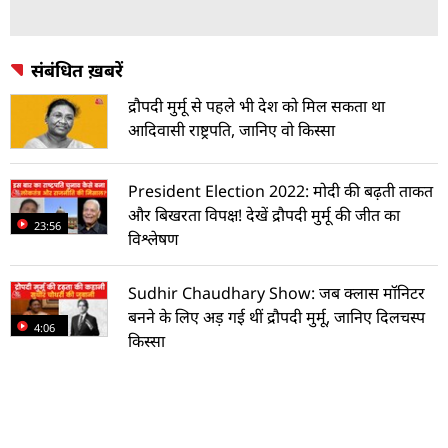
संबंधित ख़बरें
द्रौपदी मुर्मू से पहले भी देश को मिल सकता था
आदिवासी राष्ट्रपति, जानिए वो किस्सा
President Election 2022: मोदी की बढ़ती ताकत
और ब‍िखरता व‍िपक्ष! देखें द्रौपदी मुर्मू की जीत का
23:56
व‍िश्लेषण
Sudhir Chaudhary Show: जब क्लास मॉनिटर
बनने के ल‍िए अड़ गई थीं द्रौपदी मुर्मू, जान‍िए द‍िलचस्प
4:06
क‍िस्सा