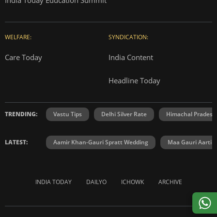
WELFARE:
SYNDICATION:
Care Today
India Content
Headline Today
TRENDING:
Vastu Tips
Delhi Silver Rate
Himachal Prades
LATEST:
Aamir Khan-Gauri Spratt Wedding
Maa Gauri Aarti
INDIA TODAY
DAILYO
ICHOWK
ARCHIVE