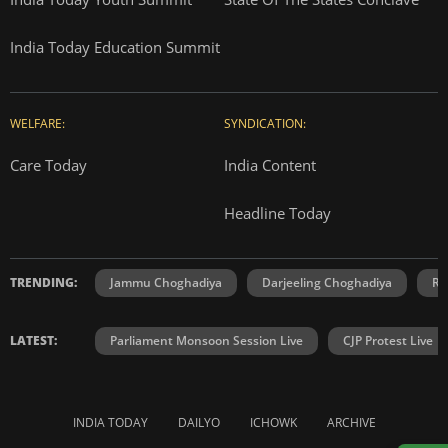
India Today Education Summit
WELFARE:
SYNDICATION:
Care Today
India Content
Headline Today
TRENDING:
Jammu Choghadiya
Darjeeling Choghadiya
Ra
LATEST:
Parliament Monsoon Session Live
CJP Protest Live
INDIA TODAY
DAILYO
ICHOWK
ARCHIVE