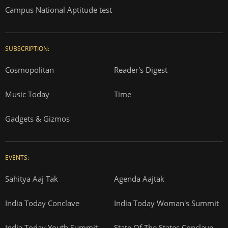
Campus National Aptitude test
SUBSCRIPTION:
Cosmopolitan
Reader's Digest
Music Today
Time
Gadgets & Gizmos
EVENTS:
Sahitya Aaj Tak
Agenda Aajtak
India Today Conclave
India Today Woman's Summit
India Today Youth Summit
State Of The States Conclave