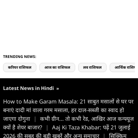
TRENDING NEWS:
करियर राशिफल
आज का राशिफल
लव राशिफल
आर्थिक राशिफ
Latest News in Hindi
»
How to Make Garam Masala: 21 साबुत मसालों से घर पर
बनाएं दादी मां वाला गरम मसाला, हर दाल-सब्जी का स्वाद हो
जाएगा दोगुना
|
कभी ग्रीन... तो कभी रेड, आखिर आज कन्फ्यूज
क्यों है शेयर बाजार?
|
Aaj Ki Taza Khabar: पढ़ें 21 जुलाई
2026 की सुबह की बड़ी खबरें और अन्य समाचार
|
सिक्किम