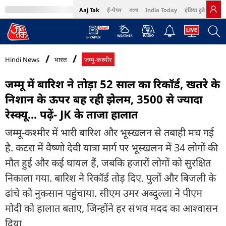
Aaj Tak
ई-पेपर
বাংলা
India Today
इंडिया टुडे हिंदी
MumbaiTak
BT Bazaar
Cosmopolitan
Harper's Bazaar
Northeast
Bri
Hindi News
भारत
जम्मू-कश्मीर
जम्मू में बारिश ने तोड़ा 52 साल का रिकॉर्ड, खतरे के
निशान के ऊपर बह रही झेलम, 3500 से ज्यादा
रेस्क्यू... पढ़ें- JK के ताजा हालात
जम्मू-कश्मीर में भारी बारिश और भूस्खलन से तबाही मच गई
है. कटरा में वैष्णो देवी यात्रा मार्ग पर भूस्खलन में 34 लोगों की
मौत हुई और कई घायल हैं, जबकि हजारों लोगों को सुरक्षित
निकाला गया. बारिश ने रिकॉर्ड तोड़ दिए. पुलों और बिजली के
ढांचे को नुकसान पहुंचाया. सीएम उमर अब्दुल्ला ने पीएम
मोदी को हालात बताए, जिन्होंने हर संभव मदद का आश्वासन
दिया.