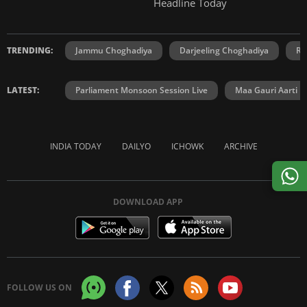
Headline Today
TRENDING:
Jammu Choghadiya
Darjeeling Choghadiya
Ra
LATEST:
Parliament Monsoon Session Live
Maa Gauri Aarti
INDIA TODAY
DAILYO
ICHOWK
ARCHIVE
DOWNLOAD APP
FOLLOW US ON