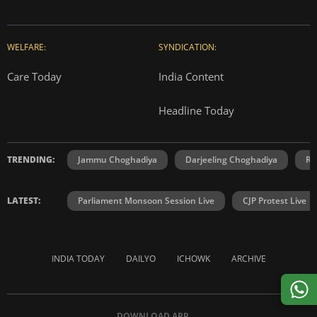
WELFARE:
SYNDICATION:
Care Today
India Content
Headline Today
TRENDING:
Jammu Choghadiya
Darjeeling Choghadiya
Ra
LATEST:
Parliament Monsoon Session Live
CJP Protest Live
INDIA TODAY
DAILYO
ICHOWK
ARCHIVE
DOWNLOAD APP