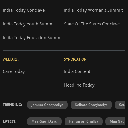
India Today Conclave
India Today Woman's Summit
India Today Youth Summit
State Of The States Conclave
India Today Education Summit
WELFARE:
SYNDICATION:
Care Today
India Content
Headline Today
TRENDING:
Jammu Choghadiya
Kolkata Choghadiya
Sout
LATEST:
Maa Gauri Aarti
Hanuman Chalisa
Maa Gauri 