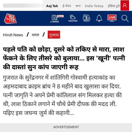
Aaj Tak
ई-पेपर
বাংলা
India Today
इंडिया टुडे हिंदी
MumbaiTak
BT Bazaar
Cosmopolitan
Harper's Bazaar
Northeast
Bri
Hindi News
भारत
गुजरात
पहले पति को छोड़ा, दूसरे को तकिए से मारा, लाश
फेंकने के लिए तीसरे को बुलाया... इस 'खूनी' पत्नी
की दास्तां सुन कांप जाएगी रूह
गुजरात के सुरेंद्रनगर में शांतिगिरी गोस्वामी हत्याकांड का
अहमदाबाद क्राइम ब्रांच ने 8 महीने बाद खुलासा कर दिया.
पत्नी जागृति ने अपने प्रेमी कांतिलाल संग मिलकर हत्या की
थी, लाश ठिकाने लगाने में चौथे प्रेमी दीपक की मदद ली.
पढ़िए इस जघन्य जुर्म की कहानी...
ADVERTISEMENT