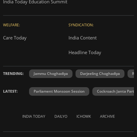
India Today Education Summit
WELFARE:
SYNDICATION:
Care Today
India Content
Headline Today
TRENDING:
Jammu Choghadiya
Darjeeling Choghadiya
Ra
LATEST:
Parliament Monsoon Session
Cockroach Janta Party
INDIA TODAY
DAILYO
ICHOWK
ARCHIVE