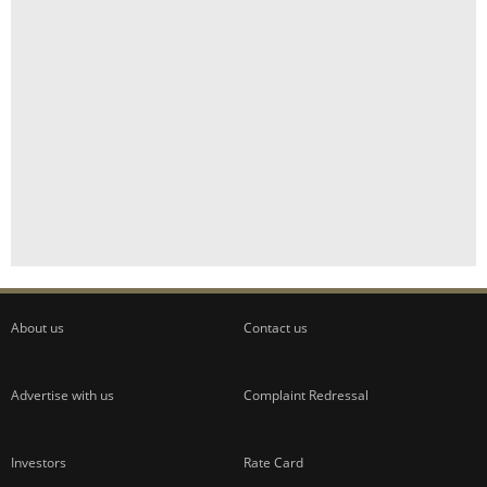
About us
Contact us
Advertise with us
Complaint Redressal
Investors
Rate Card