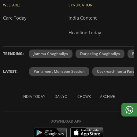
WELFARE:
SYNDICATION:
Care Today
India Content
Headline Today
TRENDING:
Jammu Choghadiya
Darjeeling Choghadiya
Ra
LATEST:
Parliament Monsoon Session
Cockroach Janta Party
INDIA TODAY
DAILYO
ICHOWK
ARCHIVE
DOWNLOAD APP