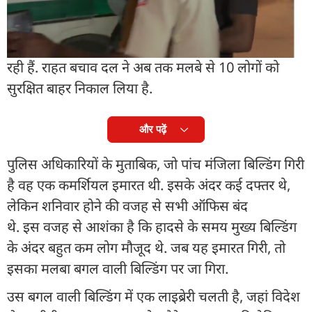
खाना खा रहे कुछ छात्र मलबे में दब गए. घटना की जानकारी
मिलते ही अफरा-तफरी मच गई. फायर डिपार्टमेंट तथा
एनडीआरएफ (NDRF) की टीमें लगातार रेस्क्यू ऑपरेशन चला
रही हैं. राहत बचाव दल ने अब तक मलबे से 10 लोगों को
सुरक्षित बाहर निकाल लिया है.
और पढ़ें
पुलिस अधिकारियों के मुताबिक, जो पांच मंजिला बिल्डिंग गिरी
है वह एक कमर्शियल इमारत थी. इसके अंदर कई दफ्तर थे,
लेकिन शनिवार होने की वजह से सभी ऑफिस बंद
थे. इस वजह से आशंका है कि हादसे के समय मुख्य बिल्डिंग
के अंदर बहुत कम लोग मौजूद थे. जब यह इमारत गिरी, तो
इसका मलबा बगल वाली बिल्डिंग पर जा गिरा.
उस बगल वाली बिल्डिंग में एक लाइब्रेरी चलती है, जहां विदेश