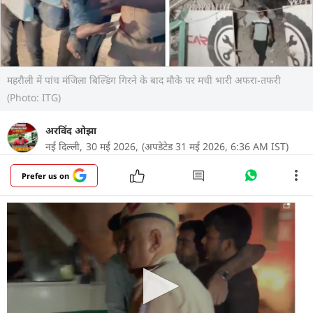
महरौली में पांच मंजिला बिल्डिंग गिरने के बाद मौके पर मची भारी अफरा-तफरी
(Photo: ITG)
अरविंद ओझा
नई दिल्ली,
30 मई 2026,
(अपडेटेड 31 मई 2026, 6:36 AM IST)
Prefer us on
साउथ दिल्ली के साकेत मेट्रो स्टेशन के पास एक बड़ा हादसा
हो गया. यहां महरौली थाना इलाके के सैदुलाजाब में एक
पांच मंजिला इमारत पूरी तरह ढह गई. यह इमारत पास की ही
एक दूसरी बिल्डिंग पर जा गिरी, जिसके नीचे बनी कैंटीन में