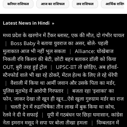
करियर राशिफल
आज का राशिफल
लव राशिफल
आर्थिक राशिफ
Latest News in Hindi
»
मध्य प्रदेश के खरगोन में टैंकर ब्लास्ट, एक की मौत, दो गंभीर घायल
|
Boss Baby ने बताया युवराज का असर, बोले- पहली
मुलाकात आज भी नहीं भूल सकता
|
Alliance: धोखेबाज
निकली रवि किशन की बेटी, छोटी बहन बताकर डॉली को किया
OUT, बुरी तरह हुईं ट्रोल
|
UPSC-IIT तो छोड़िए, अब हॉवर्ड-
स्टैनफोर्ड वाले भी खा रहे ठोकरें, मेंटल हेल्थ के ल‍िए ले रहे थेरेपी
|
वैशाली में किया था आर्मी जवान और उसके पिता का मर्डर,
पुलिस मुठभेड़ में आरोपी गिरफ्तार
|
बजता रहा 'इशाका' का
फोन, जाकर देखा तो खून ही खून...ऐसे खुला गुरुग्राम मर्डर का राज
|
चलती ट्रेन में रुद्राभिषेक! तीन लाख में बुक किया था कोच,
रेलवे ने दी ये सफाई
|
यूपी में गठबंधन पर छिड़ा घमासान, कांग्रेस
नेता इमरान मसूद ने सपा पर बोला तीखा हमला
|
विम्बलडन में