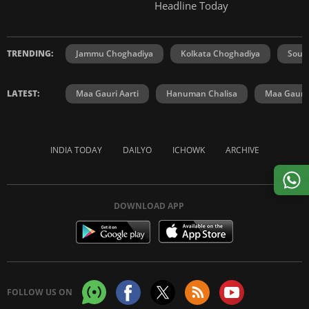
Headline Today
TRENDING:
Jammu Choghadiya
Kolkata Choghadiya
Sout
LATEST:
Maa Gauri Aarti
Hanuman Chalisa
Maa Gauri 
INDIA TODAY
DAILYO
ICHOWK
ARCHIVE
DOWNLOAD APP
FOLLOW US ON