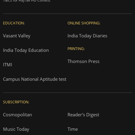
T&Cs for AajTak HD Contest
EDUCATION:
ONLINE SHOPPING:
Vasant Valley
India Today Diaries
PRINTING:
India Today Education
Thomson Press
ITMI
Campus National Aptitude test
SUBSCRIPTION:
Cosmopolitan
Reader's Digest
Music Today
Time