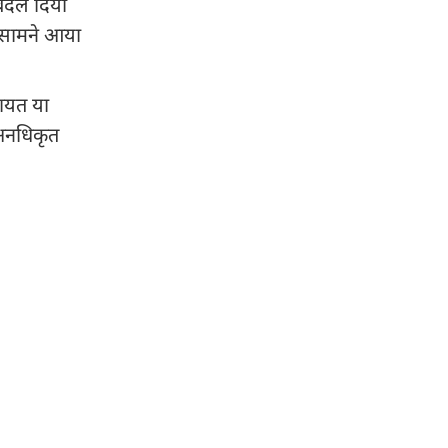
 बदल दिया
ें सामने आया
ायत या
 अनधिकृत