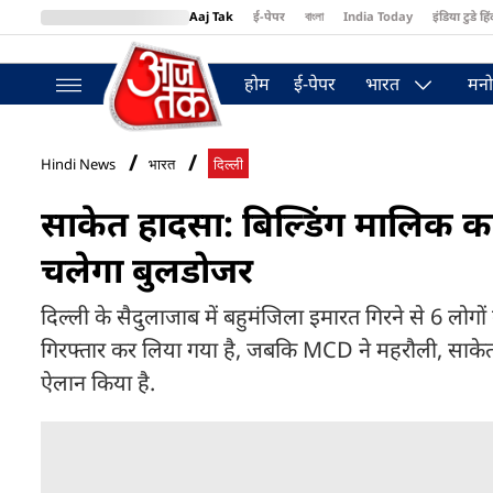
Aaj Tak
ई-पेपर
বাংলা
India Today
इंडिया टुडे हिं
MumbaiTak
BT Bazaar
Cosmopolitan
Harper's Bazaar
Northea
होम
ई-पेपर
भारत
मनो
Hindi News
भारत
दिल्ली
साकेत हादसा: बिल्डिंग मालिक कर
चलेगा बुलडोजर
दिल्ली के सैदुलाजाब में बहुमंजिला इमारत गिरने से 6 लोग
गिरफ्तार कर लिया गया है, जबकि MCD ने महरौली, साकेत
ऐलान किया है.