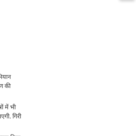
भियान
ाण की
ं में भी
ाएगी. गिरी