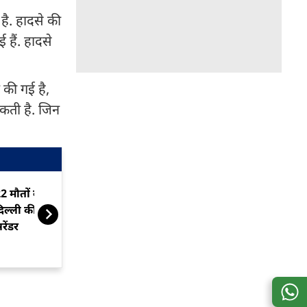
है. हादसे की
हैं. हादसे
 की गई है,
सकती है. जिन
2 मौतों वाले अग्निकांड में IIT
दिल्ली अग्निका
िल्ली की एंट्री, जय मिश्रा ने किया
दिन की रिमांड, ब
रेंडर
अंजाम? देखें रण