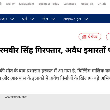
दी
GNTTV
Malayalam
Business Today
Lallantop
NewsTak
UPTak
st
Brides Today
Reader’s Digest
Astro Tak
Pakwan Gali
रंजन
धर्म
खेल
लाइफस्टाइल
मवीर सिंह गिरफ्तार, अवैध इमारतों 
ों की मौत के बाद प्रशासन हरकत में आ गया है. बिल्डिंग मालिक 
 और आसपास के इलाकों में अवैध निर्माणों के खिलाफ बड़े अभि
ADVERTISEMENT