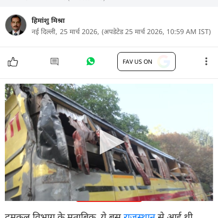
हिमांशु मिश्रा
नई दिल्ली,
25 मार्च 2026,
(अपडेटेड 25 मार्च 2026, 10:59 AM IST)
FAV US ON
दिल्ली के करोल बाग इलाके में झंडेवालान मंदिर के पास देर
रात एक डबल डेकर बस असंतुलित होकर पलट गई. दिल्ली
पुलिस ने बताया कि इस हादसे में दो लोग गंभीर रूप से घायल
हो गए थे, जिनकी अब मौत हो गई है. अब पुलिस मामले की
जांच कर रही है.
और पढ़ें
दमकल विभाग के मुताबिक, ये बस
राजस्थान
से आई थी