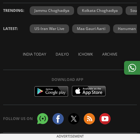
TRENDING:
Jammu Choghadiya
Kolkata Choghadiya
Sout
LATEST:
US-Iran War Live
Maa Gauri Aarti
Hanuman Ch
INDIA TODAY
DAILYO
ICHOWK
ARCHIVE
DOWNLOAD APP
FOLLOW US ON
ADVERTISEMENT