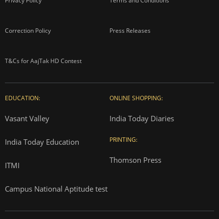
Privacy Policy
Terms and Conditions
Correction Policy
Press Releases
T&Cs for AajTak HD Contest
EDUCATION:
ONLINE SHOPPING:
Vasant Valley
India Today Diaries
PRINTING:
India Today Education
Thomson Press
ITMI
Campus National Aptitude test