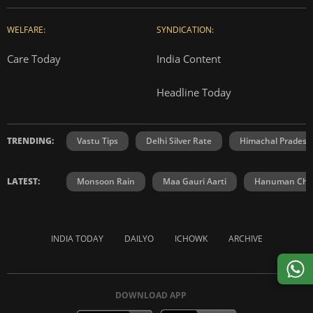
WELFARE:
SYNDICATION:
Care Today
India Content
Headline Today
TRENDING:
Vastu Tips
Delhi Silver Rate
Himachal Prades
LATEST:
Monsoon Rain
Maa Gauri Aarti
Hanuman Chal
INDIA TODAY
DAILYO
ICHOWK
ARCHIVE
DOWNLOAD APP