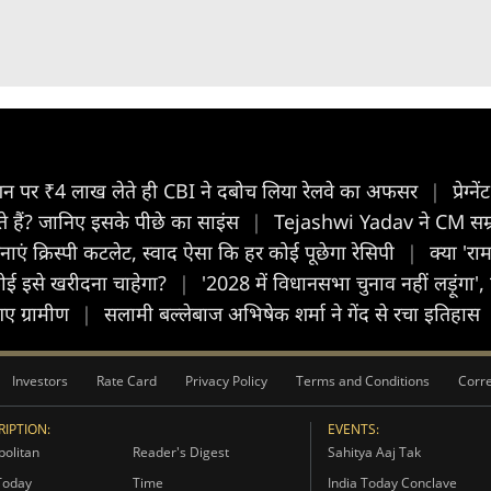
स्टेशन पर ₹4 लाख लेते ही CBI ने दबोच लिया रेलवे का अफसर
|
प्रेग
ोते हैं? जानिए इसके पीछे का साइंस
|
Tejashwi Yadav ने CM सम्र
एं क्रिस्पी कटलेट, स्वाद ऐसा कि हर कोई पूछेगा रेसिपी
|
क्या 'रा
 कोई इसे खरीदना चाहेगा?
|
'2028 में विधानसभा चुनाव नहीं लड़ूंगा',
 गए ग्रामीण
|
सलामी बल्लेबाज अभिषेक शर्मा ने गेंद से रचा इतिहास
Investors
Rate Card
Privacy Policy
Terms and Conditions
Corre
IPTION:
EVENTS:
olitan
Reader's Digest
Sahitya Aaj Tak
Today
Time
India Today Conclave