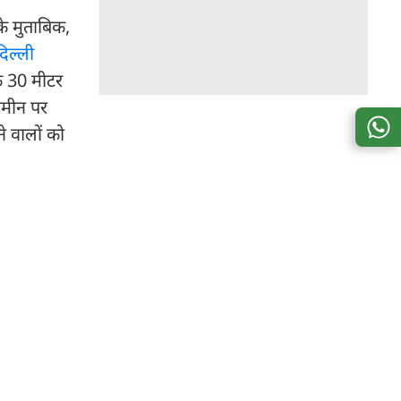
े मुताबिक,
दिल्ली
क 30 मीटर
जमीन पर
े वालों को