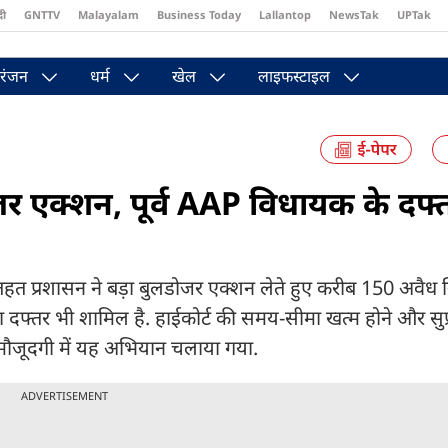
दी
GNTTV
Malayalam
Business Today
Lallantop
NewsTak
UPTak
st
Brides Today
Reader’s Digest
Astro Tak
Pakwan Gali
रंजन
धर्म
खेल
लाइफस्टाइल
ोजर एक्शन, पूर्व AAP विधायक के दफ्
तहत प्रशासन ने बड़ा बुलडोजर एक्शन लेते हुए करीब 150 अवैध न
ा दफ्तर भी शामिल है. हाईकोर्ट की समय-सीमा खत्म होने और सुप्र
 मौजूदगी में यह अभियान चलाया गया.
ADVERTISEMENT