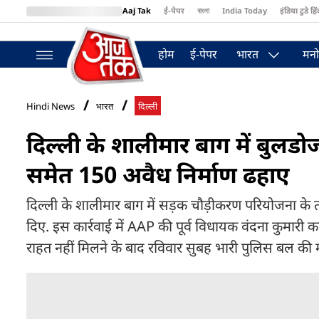
Aaj Tak
ई-पेपर
বাংলা
India Today
इंडिया टुडे हिं
MumbaiTak
BT Bazaar
Cosmopolitan
Harper's Bazaar
Northea
होम
ई-पेपर
भारत
मनो
Hindi News
भारत
दिल्ली
दिल्ली के शालीमार बाग में बुलड
समेत 150 अवैध निर्माण ढहाए
दिल्ली के शालीमार बाग में सड़क चौड़ीकरण परियोजना के 
दिए. इस कार्रवाई में AAP की पूर्व विधायक वंदना कुमारी क
राहत नहीं मिलने के बाद रविवार सुबह भारी पुलिस बल की