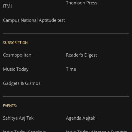
Thomson Press
ITMI
Campus National Aptitude test
SUBSCRIPTION:
Cosmopolitan
Reader's Digest
Music Today
Time
Gadgets & Gizmos
EVENTS:
Sahitya Aaj Tak
Agenda Aajtak
India Today Conclave
India Today Woman's Summit