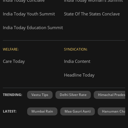
India Today Youth Summit
State Of The States Conclave
India Today Education Summit
WELFARE:
SYNDICATION:
Care Today
India Content
Headline Today
TRENDING:
Vastu Tips
Delhi Silver Rate
Himachal Prades
LATEST:
Mumbai Rain
Maa Gauri Aarti
Hanuman Chali