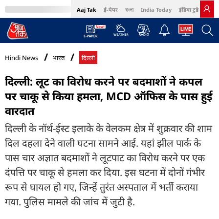
Aaj Tak
ई-पेपर
বাংলা
India Today
इंडिया टुडे हिंदी
MumbaiTak
BT Bazaar
Cosmopolitan
Harper's Bazaar
Northeast
Bri
Hindi News
भारत
दिल्ली
दिल्ली: लूट का विरोध करने पर बदमाशों ने कपल
पर चाकू से किया हमला, MCD ऑफिस के पास हुई
वारदात
दिल्ली के नॉर्थ-ईस्ट इलाके के वेलकम क्षेत्र में शुक्रवार की शाम
दिल दहला देने वाली घटना सामने आई. यहां झील पार्क के
पास चार अज्ञात बदमाशों ने लूटपाट का विरोध करने पर एक
दंपत्ति पर चाकू से हमला कर दिया. इस घटना में दोनों गंभीर
रूप से घायल हो गए, जिन्हें तुरंत अस्पताल में भर्ती कराया
गया. पुलिस मामले की जांच में जुटी है.