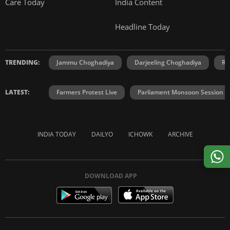
Care Today
India Content
Headline Today
TRENDING:
Jammu Choghadiya
Darjeeling Choghadiya
Ra
LATEST:
Farmers Protest Live
Parliament Monsoon Session
INDIA TODAY
DAILYO
ICHOWK
ARCHIVE
DOWNLOAD APP