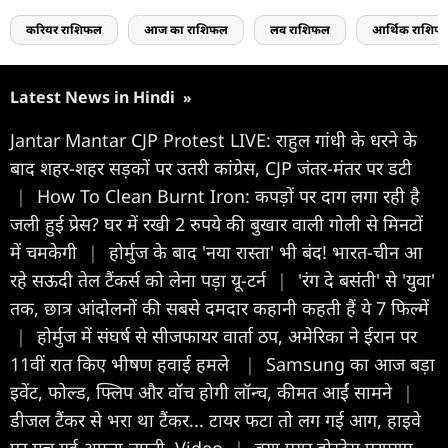
करियर राशिफल
आज का राशिफल
लव राशिफल
आर्थिक राशिफ
Latest News in Hindi
»
Jantar Mantar CJP Protest LIVE: राहुल गांधी के धरने के
बाद शहर-शहर सड़कों पर उतरी कांग्रेस, CJP जंतर-मंतर पर डटी
|
How To Clean Burnt Iron: कपड़ों पर दाग लगा रही है
जली हुई प्रेस? घर में रखी 2 रुपये की बुखार वाली गोली से मिनटों
में चमकेगी
|
होर्मुज के बाद 'नया रास्ता' भी बंद! भारत-चीन आ
रहे सऊदी तेल टैंकर्स को लेना पड़ा यू-टर्न
|
'रंग दे बसंती' से 'युवा'
तक, छात्र आंदोलनों की सबसे दमदार कहानी कहती हैं ये 7 फिल्में
|
होर्मुज में संघर्ष से सीजफायर वार्ता ठप, अमेरिका ने ईरान पर
11वीं रात किए भीषण हवाई हमले
|
Samsung का आज बड़ा
इवेंट, फोल्ड, फ्लिप और वॉच होगी लॉन्च, कीमत आईं सामने
|
डीजल टैंकर से भरा था टैंकर... टायर फटा तो लग गई आग, हाइवे
पर मच गई अफरा-तफरी, Video
|
क्या एयर होस्टेस परफ्यूम