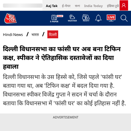
Aaj Tak
ई-पेपर
বাংলা
India Today
इंडिया टुडे हिंदी
MumbaiTak
BT Bazaar
Cosmopolitan
Harper's Bazaar
Northeast
Bri
Hindi News
भारत
दिल्ली
दिल्ली विधानसभा का फांसी घर अब बना टिफिन
कक्ष, स्पीकर ने ऐतिहासिक दस्तावेजों का दिया
हवाला
दिल्ली विधानसभा के उस हिस्से को, जिसे पहले 'फांसी घर'
बताया गया था, अब 'टिफिन कक्ष' में बदल दिया गया है.
विधानसभा स्पीकर विजेंद्र गुप्ता ने सदन में चर्चा के दौरान
बताया कि विधानसभा में 'फांसी घर' का कोई इतिहास नहीं है.
ADVERTISEMENT