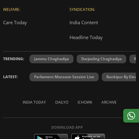
WELFARE:
SYNDICATION:
Care Today
India Content
Headline Today
TRENDING:
Jammu Choghadiya
Darjeeling Choghadiya
Ra
LATEST:
Parliament Monsoon Session Live
Bankipur By Elect
INDIA TODAY
DAILYO
ICHOWK
ARCHIVE
DOWNLOAD APP