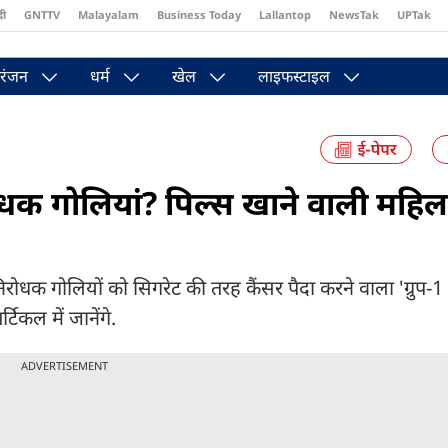
दी
GNTTV
Malayalam
Business Today
Lallantop
NewsTak
UPTak
st
Brides Today
Reader’s Digest
Astro Tak
Pakwan Gali
रंजन
धर्म
खेल
लाइफस्टाइल
िरोधक गोलियां? पिल्स खाने वाली महिल
धक गोलियों को सिगरेट की तरह कैंसर पैदा करने वाला 'ग्रुप-1 
टिकल में जानेंगे.
ADVERTISEMENT