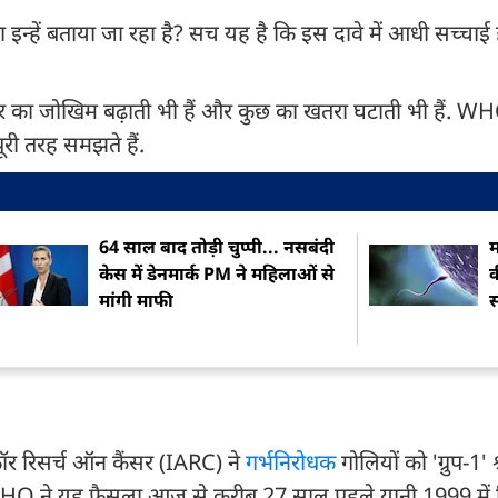
 इन्हें बताया जा रहा है? सच यह है कि इस दावे में आधी सच्चा
सर का जोखिम बढ़ाती भी हैं और कुछ का खतरा घटाती भी हैं. WH
री तरह समझते हैं.
64 साल बाद तोड़ी चुप्पी... नसबंदी
म
केस में डेनमार्क PM ने महिलाओं से
क
मांगी माफी
स
र रिसर्च ऑन कैंसर (IARC) ने
गर्भनिरोधक
गोलियों को 'ग्रुप-1' श
 WHO ने यह फैसला आज से करीब 27 साल पहले यानी 1999 में 