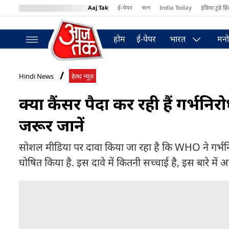
Aaj Tak
ई-पेपर
বাংলা
India Today
इंडिया टुडे हिं
MumbaiTak
BT Bazaar
Cosmopolitan
Harper's Bazaar
Northea
होम
ई-पेपर
भारत
मनो
Hindi News
हेल्थ न्यूज़
क्या कैंसर पैदा कर रही हैं गर्भन
जरूर जानें
सोशल मीडिया पर दावा किया जा रहा है कि WHO ने गर्भनिरो
घोषित किया है. इस दावे में कितनी सच्चाई है, इस बारे में आर्