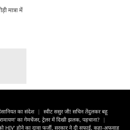
 मात्रा में
 इंसानियत का संदेश
|
स्वीट ससुर जी! सचिन तेंदुलकर बहू
रामायण' का गेमचेंजर, ट्रेलर में दिखी झलक, पहचाना?
|
ों को HIV' होने का दावा फर्जी, सरकार ने दी सफाई, कहा-अफवाह