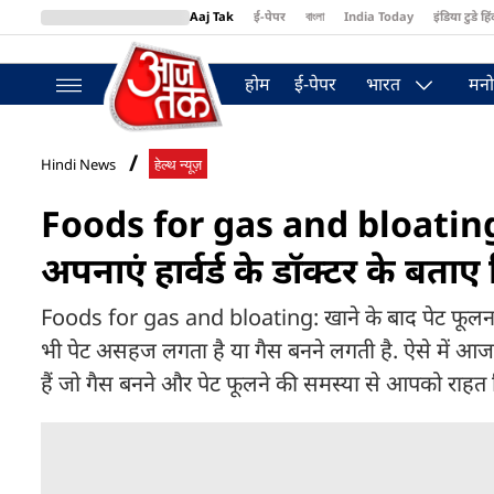
Aaj Tak
ई-पेपर
বাংলা
India Today
इंडिया टुडे हिं
MumbaiTak
BT Bazaar
Cosmopolitan
Harper's Bazaar
Northea
होम
ई-पेपर
भारत
मनो
Hindi News
हेल्थ न्यूज़
Foods for gas and bloating: 
अपनाएं हार्वर्ड के डॉक्टर के बताए 
Foods for gas and bloating: खाने के बाद पेट फूलना 
भी पेट असहज लगता है या गैस बनने लगती है. ऐसे में आज हम
हैं जो गैस बनने और पेट फूलने की समस्या से आपको राहत द