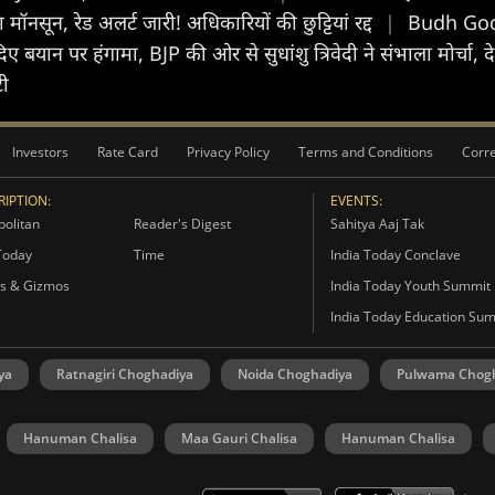
 मॉनसून, रेड अलर्ट जारी! अधिकारियों की छुट्टियां रद्द
|
Budh Gocha
‍िए बयान पर हंगामा, BJP की ओर से सुधांशु त्रिवेदी ने संभाला मोर्चा, द
टी
Investors
Rate Card
Privacy Policy
Terms and Conditions
Corre
IPTION:
EVENTS:
olitan
Reader's Digest
Sahitya Aaj Tak
Today
Time
India Today Conclave
s & Gizmos
India Today Youth Summit
India Today Education Su
ya
Ratnagiri Choghadiya
Noida Choghadiya
Pulwama Chog
Hanuman Chalisa
Maa Gauri Chalisa
Hanuman Chalisa