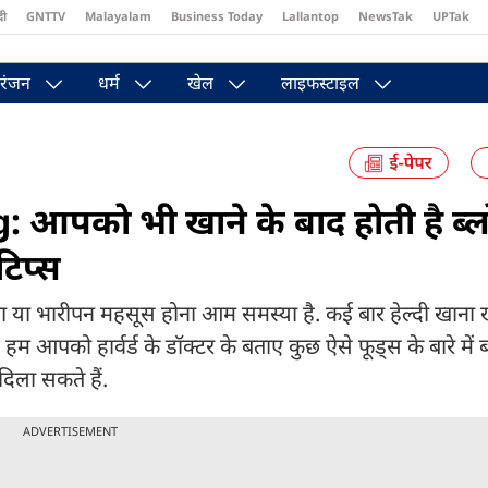
दी
GNTTV
Malayalam
Business Today
Lallantop
NewsTak
UPTak
st
Brides Today
Reader’s Digest
Astro Tak
Pakwan Gali
रंजन
धर्म
खेल
लाइफस्टाइल
आपको भी खाने के बाद होती है ब्लो
टिप्स
या भारीपन महसूस होना आम समस्या है. कई बार हेल्दी खाना ख
 आपको हार्वर्ड के डॉक्टर के बताए कुछ ऐसे फूड्स के बारे में ब
िला सकते हैं.
ADVERTISEMENT