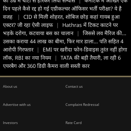
की उम्र में चोटों से हारकर लिया संन्यास
|
कर्नाटक में आखिर एक
दिन पहले कैसे रद्द हो गई एग्रीकल्चर ऑफिसर भर्ती परीक्षा? ये है
वज‍ह
|
CID से मिली शोहरत, शोबिज छोड़ कहां गायब हुआ
एक्टर? जी रहा ऐसी लाइफ
|
Hathras में टिकट काटने पर
भड़के दरोगा, कटवाया बस का चालान
|
जिससे लव मैरिज की...
उसका कराया 44 लाख का बीमा, फिर मार डाला... पति सहित 4
आरोपी गिरफ्तार
|
EMI पर खरीदा फोन-डिवाइस तुरंत नहीं होगा
लॉक, RBI का नया नियम
|
TATA की बड़ी तैयारी, ला रही 6
एयरबैग और 360 डिग्री कैमरा वाली सस्ती कार
About us
Contact us
Advertise with us
Complaint Redressal
Investors
Rate Card