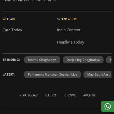
WELFARE:
SYNDICATION:
Care Today
India Content
Headline Today
TRENDING:
Jammu Choghadiya
Darjeeling Choghadiya
Ra
LATEST:
Parliament Monsoon Session Live
Maa Gauri Aarti
INDIA TODAY
DAILYO
ICHOWK
ARCHIVE